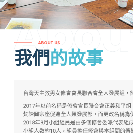
Abou
ABOUT US
我們
的故事
台灣天主教男女修會會長聯合會全人發展組，
2017年以前名稱是修會會長聯合會正義和平組
梵諦岡宗座促進全人類發展部，而更改名稱為
2018年8月小組組員是由多個修會委派代表
小組人數約10人，組員擔任修會與本組間的傳