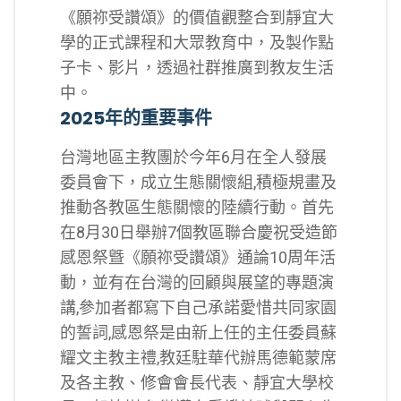
《願祢受讚頌》的價值觀整合到靜宜大
學的正式課程和大眾教育中，及製作點
子卡、影片，透過社群推廣到教友生活
中。
2025年的重要事件
台灣地區主教團於今年6月在全人發展
委員會下，成立生態關懷組,積極規畫及
推動各教區生態關懷的陸續行動。首先
在8月30日舉辦7個教區聯合慶祝受造節
感恩祭曁《願祢受讚頌》通論10周年活
動，並有在台灣的回顧與展望的專題演
講,參加者都寫下自己承諾愛惜共同家園
的誓詞,感恩祭是由新上任的主任委員蘇
耀文主教主禮,教廷駐華代辦馬德範蒙席
及各主教、修會會長代表、靜宜大學校