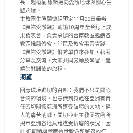
長一起植樹,象徵邁向愛護地球與關心生
態永續。
主教團生態關懷組預定11月22日舉辦
《願祢受讚頌》通諭10周年全台線上成
果發表會，負責承辦的台南教區邀請各
教區推薦修會、堂區及教會事業實踐
《願祢受讚頌》優秀單位來參加，藉著
分享及交流，大家共同鼓勵及學習，繼
續生態歸依的旅程。
期望
回應環境迫切的召叫：我們不只是關心
台灣的環境，也意識到身處在亞洲有責
任密切關懷亞洲所遭受破壞的大地、窮
人的痛苦吶喊，關切亞洲主教團牧函所
揭示亞洲各地具體遭受折磨的狀況，因
此,近期積極響應普世教會所號召的行