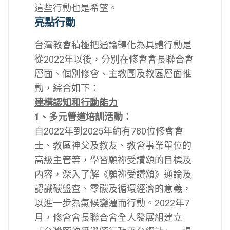
這些行動也是希望。
亮點行動
台灣教會積極把通論轉化為具體行動是
從2022年以後，分別在修會會長聯合會
層面、個別修會、主教團及教區層面推
動，綜合如下：
建構認知和行動能力
1、多元管道培訓活動：
自2022年到2025年約有780位修會會
士、教區神父及教友、教會事業單位的
高級主管等，學習願祢受讚頌的目標及
內容，深入了解《願祢受讚頌》通論及
認識碳盤查、零碳及循環經濟的意義，
以進一步為氣候變遷而行動。2022年7
月，修會會長聯合會全人發展組建立