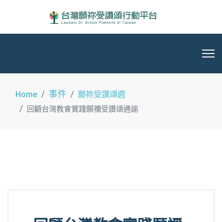
事件
Home
願祢受讚頌週
回顧台灣教會實踐願禰受讚頌通諭