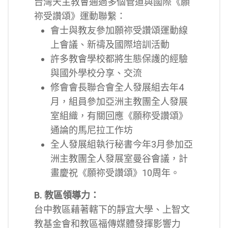
台灣天主教會通過多個管道與國際《願
祢受讚頌》運動聯繋：
會士與教友參加願祢受讚頌運動線
上會議、新禱及國際培訓活動
許多教會學校都將生態保護的經驗
與國外學校分享、交流
修會會長聯合會全人發展組去年4
月，組員參加亞洲主教團全人發展
室組織，有關回應《願称受讚頌》
通論的馬尼拉工作坊
全人發展組執行秘書今年3月參加亞
洲主教團全人發展室曼谷會議，計
畫慶祝《願祢受讚頌》10周年。
B. 教區領導力：
台中教區藉著轄下的靜宜大學、上智文
教基金會和教區福傳媒體發揮影響力