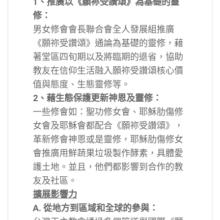
1、推廣以《願祢受讚頌》為基礎的靈
修：
男女修會會長聯合會全人發展組推廣
《願祢受讚頌》通論為基礎的靈修，藉
著堂區四旬期以及將臨期的退省，協助
教友在信仰生活融入願祢受讚頌核心價
值與態度、生態靈修等。
2、藉生態保護更新神恩及靈修：
一些修會如：聖功修女會、耶穌肋傷修
女會及耶穌會都配合《願祢受讚頌》，
革新修會神恩或是靈修，耶穌肋傷修女
會推廣用鮮蔬果垃圾製作酵素，具體愛
護土地。並且，他們都影響到合作的教
友及社區。
擴展影響力
A. 從地方到區域和全球的參與：