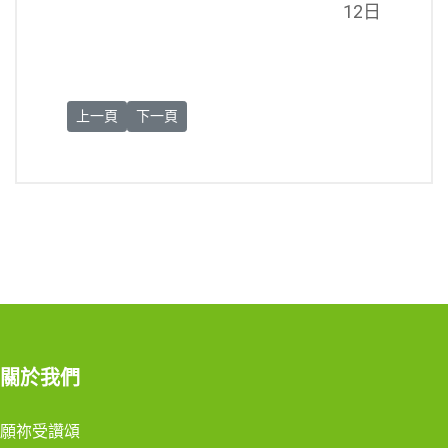
12日
上一篇文章: 慶祝「願祢受讚頌」通諭 10 週年全國線上成果
下一篇文章: 聖方濟的太陽歌（造物讚）
上一頁
下一頁
關於我們
願祢受讚頌