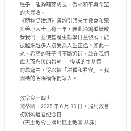
種子，能夠萌芽成長，帶來和平與希望
的大豐收。
《願祢受讚頌》通諭引領天主教會和眾
多善心人士已有十年，願此通諭繼續啟
發我們，並使整體生態學日益發展，能
被越來越多人接受為人生正途。如此一
來，希望的種子將不斷繁衍，並在我們
偉大而永恆的希望——復活的主基督——
的恩寵中，得以被「耕種和看守」。我
因祂的名降福你們眾人。
教宗良十四世
梵蒂岡，2025 年 6 月 30 日，羅馬教會
初期殉道者紀念日
（天主教會台灣地區主教團 恭譯）