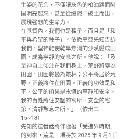
生姿的花朵，不僅讓灰色的柏油路面瞬
間明亮起來，甚至從縫隙中破土而出，
展現強韌的生命力。
在基督內，我們也是種子，而且是「和
平與希望的種子」。依撒意亞先知告訴
我們，聖神能使乾旱焦渴的沙漠變成田
園，成為寧靜的安息之所。他說：「及
至神自上傾注在我們身上，荒野將變為
田園，田園將變為叢林；公平將居於荒
野，正義將住在田園。正義的功效是和
平，公平的碩果是永恆的寧靜和安全。
我的百姓將住安謐的寓所，安全的宅
第，清靜憩息之所。」（依卅二
15~18）
先知的這番話將伴隨著「受造界時期」
的到來，這是一項將於 2025 年 9 月1 日