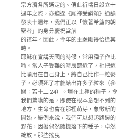
宗方濟各所選定的。值此祈禱日設立十
週年之際，亦適逢《願祢受讚頌》通諭
發表十週年，我們正以「懷著希望的朝
聖者」的身分慶祝當前
的禧年。因此，今年的主題顯得恰逢其
時。
耶穌在宣講天國的時候，常用種子作比
喻。當人子受難的時辰臨近了，祂把這
比喻用在自己身上，將自己比作一粒麥
子，必須死了才能結出許多子粒來（參
閱：若十二 24）。埋在土裡的種子，令
我們驚嘆的是，即使在根本意想不到的
地方，生命也會在那裡萌芽，象徵新的
開始。舉例來說，我們可以想起路邊的
野花，因著偶然隨機落下的種子，卓然
綻放。那些搖曳