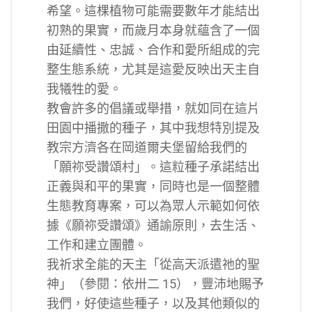
希望。這棵植物可能需要數年才能結出
初熟的果實，而歲月本身就蘊含了一個
由延續性、忠誠、合作和愛所組成的完
整生態系統，尤其是這愛反映出天主自
我犧牲的愛。
教會許多的倡議或舉措，就如同在這片
田園中播撒的種子，其中我想特別提及
教宗方濟各在岡道爾夫堡留給我們的
「願祢受讚頌村」。這粒種子承諾結出
正義與和平的果實，同時也是一個整體
生態教育專案，可以為眾人示範如何依
據《願祢受讚頌》通諭原則，去生活、
工作和建立團體。
我祈求全能的天主「從高天派遣祂的聖
神」（參閱：依卅二 15），豐沛地賜予
我們，好使這些種子，以及其他類似的