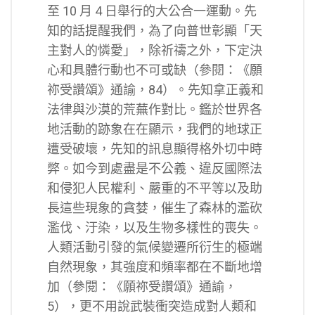
至 10 月 4 日舉行的大公合一運動。先
知的話提醒我們，為了向普世彰顯「天
主對人的憐愛」，除祈禱之外，下定決
心和具體行動也不可或缺（參閱：《願
祢受讚頌》通諭，84）。先知拿正義和
法律與沙漠的荒蕪作對比。鑑於世界各
地活動的跡象在在顯示，我們的地球正
遭受破壞，先知的訊息顯得格外切中時
弊。如今到處盡是不公義、違反國際法
和侵犯人民權利、嚴重的不平等以及助
長這些現象的貪婪，催生了森林的濫砍
濫伐、汙染，以及生物多樣性的喪失。
人類活動引發的氣候變遷所衍生的極端
自然現象，其強度和頻率都在不斷地增
加（參閱：《願祢受讚頌》通諭，
5），更不用說武裝衝突造成對人類和