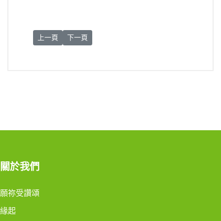
上一篇文章: 《願祢受讚頌》通諭十週年聯合慶祝受造界節
下一篇文章: 天主教對COP30呼籲
上一頁
下一頁
關於我們
願祢受讚頌
緣起