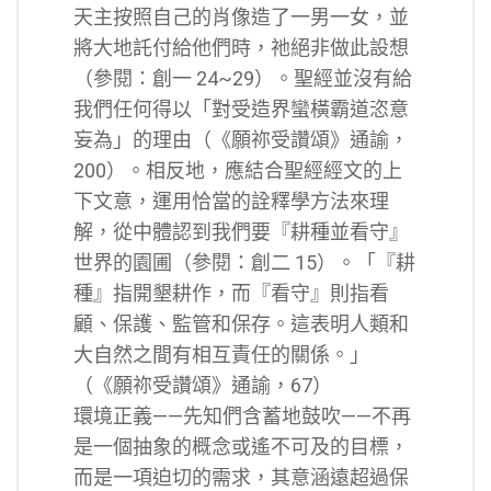
天主按照自己的肖像造了一男一女，並
將大地託付給他們時，祂絕非做此設想
（參閱：創一 24~29）。聖經並沒有給
我們任何得以「對受造界蠻橫霸道恣意
妄為」的理由（《願祢受讚頌》通諭，
200）。相反地，應結合聖經經文的上
下文意，運用恰當的詮釋學方法來理
解，從中體認到我們要『耕種並看守』
世界的園圃（參閱：創二 15）。「『耕
種』指開墾耕作，而『看守』則指看
顧、保護、監管和保存。這表明人類和
大自然之間有相互責任的關係。」
（《願祢受讚頌》通諭，67）
環境正義——先知們含蓄地鼓吹——不再
是一個抽象的概念或遙不可及的目標，
而是一項迫切的需求，其意涵遠超過保