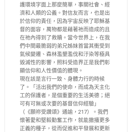
護環境字面上那麼簡單，事關社會、經
濟和人類的公義。對信友而言，也是出
於信仰的責任，因為宇宙反映了耶穌基
督的面容，萬物都是藉著祂而造成的且
在祂內得到了救贖。當今世界上，在我
們中間最脆弱的弟兄姊妹首當其衝受到
氣候變遷、森林濫墾濫伐和汙染等極具
毀滅性的影響，照料受造界正是我們彰
顯信仰和人性價值的體現。
現在該是言行一致、身體力行的時候
了。「活出我們的使命，而成為天主化
工的保護者，是個重要的生活美德；絕
可有可無或次要的基督信仰經驗」
（《願祢受讚頌》通諭，217）。我們
懷著愛和堅毅勤奮工作，就能撒播更多
正義的種子，從而促進和平發展和更新