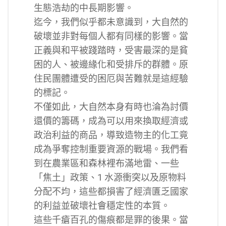
生態浩劫的中長期影響。
迄今，我們似乎都未意識到，大自然的
破壞並非對每個人都有同樣的影響。當
正義與和平被踐踏時，受害最深的是貧
困的人、被邊緣化和受排斥的群體。原
住民團體遭受的困厄與苦難就是這經驗
的標記。
不僅如此，大自然本身有時也淪為討價
還價的籌碼，成為可以用來換取經濟或
政治利益的商品，導致造物主的化工竟
成為爭奪控制重要資源的戰場。我們看
到在農業區和森林裡布滿地雷、一些
「焦土」政策、1 水源衝突以及原物料
分配不均，這些都損害了經濟匱乏國家
的利益並破壞社會穩定性的本質。
這些千瘡百孔的傷痕都是罪的後果。當