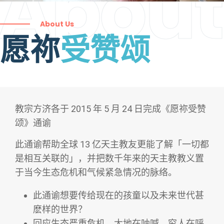
About
About Us
愿祢
受赞颂
教宗方济各于 2015 年 5 月 24 日完成《愿祢受赞
颂》通谕
此通谕帮助全球 13 亿天主教友更能了解「一切都
是相互关联的」，并把数千年来的天主教教义置
于当今生态危机和气候紧急情况的脉络。
此通谕想要传给现在的孩童以及未来世代甚
麽样的世界？
回应生态严重危机，大地在呐喊，穷人在呼