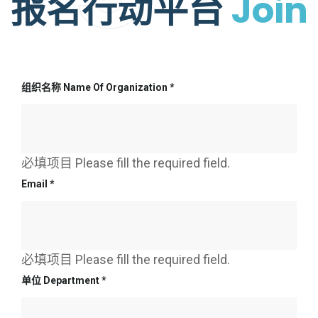
报名行动平台
Join
组织名称 Name Of Organization
*
必填项目 Please fill the required field.
Email
*
必填项目 Please fill the required field.
单位 Department
*