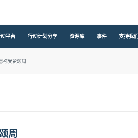
行动平台
行动计划分享
资源库
事件
支持我
23 愿祢受赞颂周
赞颂周