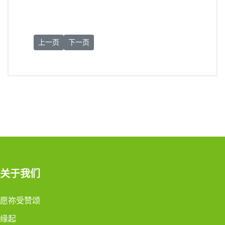
上一篇文章: 圣座参与COP29：冷漠是不义的帮凶
下一篇文章: 英国查尔斯国王对台湾说这5个字震撼
上一页
下一页
关于我们
愿祢受赞颂
缘起